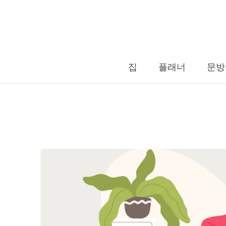
콘
텐
츠
로
건
너
집
플래너
문방
뛰
집
플래너
문방
기